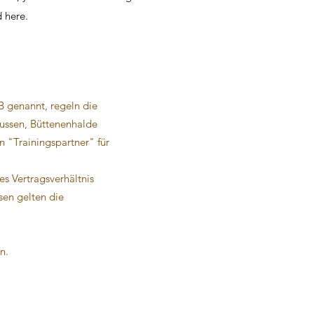
d here.
 genannt, regeln die
mussen, Büttenenhalde
n "Trainingspartner" für
s Vertragsverhältnis
sen gelten die
n.