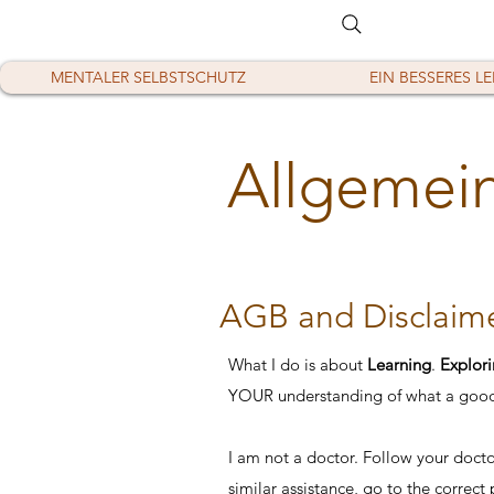
MENTALER SELBSTSCHUTZ
EIN BESSERES L
Allgemei
AGB and Disclaim
What I do is about
Learning
.
Explor
YOUR understanding of what a good l
I am not a doctor
. Follow yo
ur docto
similar assistance, go to the correct