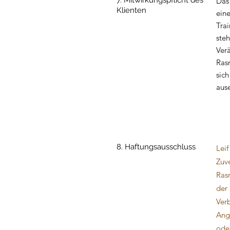
7. Mitwirkungspflicht des
Das
Klienten
eine
Trai
steh
Verä
Rasm
sich
aus
8. Haftungsausschluss
Leif
Zuve
Ras
der
Ver
Ange
ode