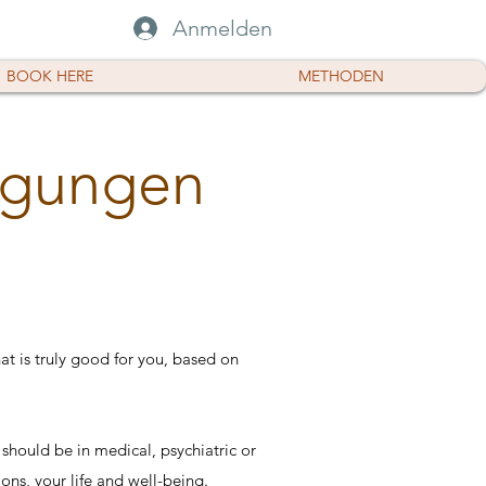
Anmelden
BOOK HERE
METHODEN
ngungen
that is truly good for you, based on
 should be in medical, psychiatric or
ons, your life and well-being.