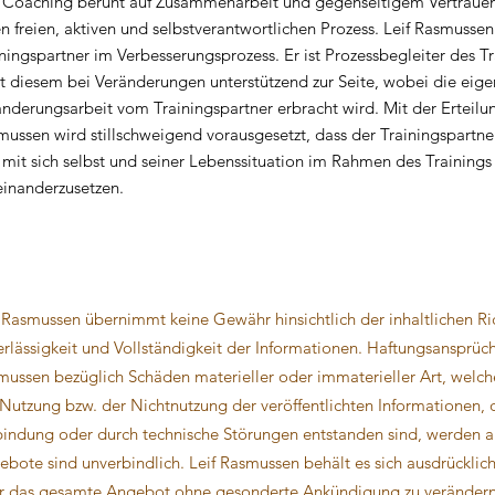
 Coaching beruht auf Zusammenarbeit und gegenseitigem Vertrauen.
n freien, aktiven und selbstverantwortlichen Prozess. Leif Rasmussen
ningspartner im Verbesserungsprozess. Er ist Prozessbegleiter des T
t diesem bei Veränderungen unterstützend zur Seite, wobei die eige
nderungsarbeit vom Trainingspartner erbracht wird. Mit der Erteilun
ussen wird stillschweigend vorausgesetzt, dass der Trainingspartner 
 mit sich selbst und seiner Lebenssituation im Rahmen des Trainings 
einanderzusetzen.
 Rasmussen übernimmt keine Gewähr hinsichtlich der inhaltlichen Ric
rlässigkeit und Vollständigkeit der Informationen. Haftungsansprüc
mussen bezüglich Schäden materieller oder immaterieller Art, welch
 Nutzung bzw. der Nichtnutzung der veröffentlichten Informationen,
bindung oder durch technische Störungen entstanden sind, werden a
bote sind unverbindlich. Leif Rasmussen behält es sich ausdrücklich 
r das gesamte Angebot ohne gesonderte Ankündigung zu verändern,