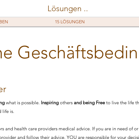
Lösungen ..
EBEN
15 LÖSUNGEN
ne Geschäftsbedi
er
ing
what is possible.
Inspiring
others
and being Free
to live the life 
ife is.
rs and health care providers medical advice. If you are in need of or
 provider and follow their advice. YOU are responsible for your decisi