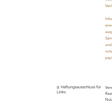
Verö
Info
erwo
aus
Säm
und 
not
psyc
9. Haftungsausschluss für
Verw
Links
Ras
Nut