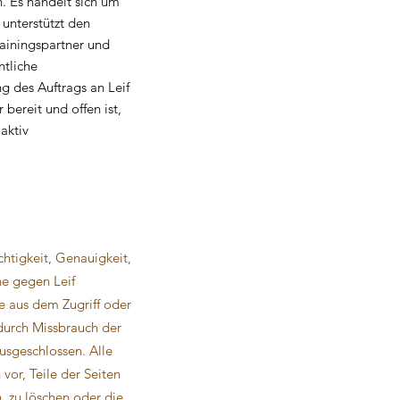
 Es handelt sich um
 unterstützt den
rainingspartner und
ntliche
g des Auftrags an Leif
bereit und offen ist,
aktiv
htigkeit, Genauigkeit,
he gegen Leif
e aus dem Zugriff oder
 durch Missbrauch der
usgeschlossen. Alle
vor, Teile der Seiten
 zu löschen oder die