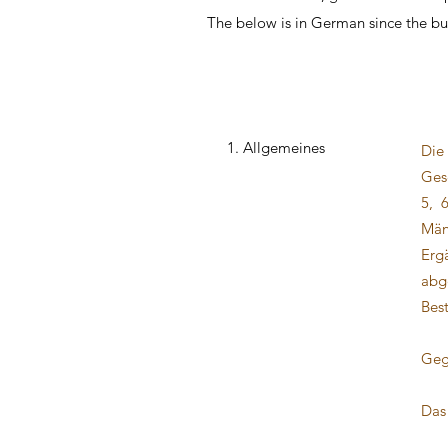
The below is in German since the busi
Link to A better life
1. Allgemeines
Die
Ges
5, 6
Män
Erg
abg
Bes
Geg
Das